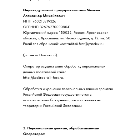
Индивидуальный предприниматель Милкин
Александр Михайлович
ИНН 760213719326
ОГРНИП 326762700008041
Юридический адрес: 150022, Россия, Ярославская
область, г. Ярославль, ул. Чернопрудная, д. 12, кв. 58
Email для обращений: kodtraditsii.fest@yandex.ru
(далее — Оператор).
Оператор осуществляет обработку персональных
данных посетителей сайта
http://kodtraditsii-fest.ru.
Обработка и хранение персональных данных граждан
Российской Федерации осуществляется с
использованием баз данных, расположенных на
территории Российской Федерации.
2. Персональные данные, обрабатываемые
Оператором